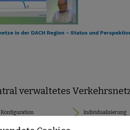
netze in der DACH Region – Status und Perspektiv
ntral verwaltetes Verkehrsnetz
Konfiguration
Individualisierung
Das Verkehrsnetz anpassen.
Das Verkehrsnetz mit
Zusatzinformationen