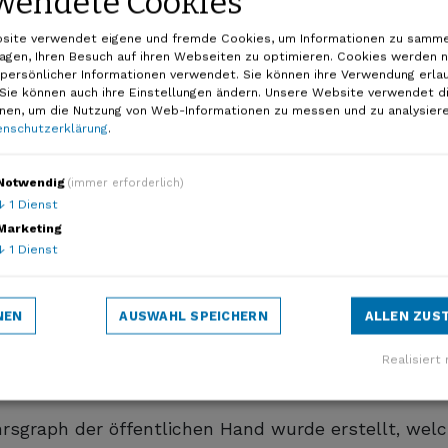
wendete Cookies
ergänzen.
site verwendet eigene und fremde Cookies, um Informationen zu samme
agen, Ihren Besuch auf ihren Webseiten zu optimieren. Cookies werden n
 persönlicher Informationen verwendet. Sie können ihre Verwendung erla
 Sie können auch ihre Einstellungen ändern. Unsere Website verwendet d
onen, um die Nutzung von Web-Informationen zu messen und zu analysiere
nschutzerklärung
.
Notwendig
(immer erforderlich)
↓
1
Dienst
 PRISMA Lösungen heute die Mobilität von morg
Marketing
Bereich Verkehrsnetzverwaltung.
↓
1
Dienst
 und Mobilität werden mit einem integrierten Verke
ötigen, verlässlichen Datengrundlage läuft schweizw
NEN
AUSWAHL SPEICHERN
ALLEN ZUS
rkehrsnetz, um spezifische Eingaben zu machen un
Realisiert 
ehrsgraph der öffentlichen Hand wurde erstellt, wel