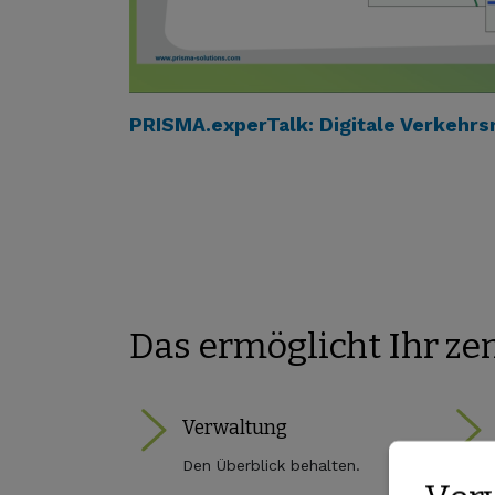
PRISMA.experTalk: Digitale Verkehrs
Das ermöglicht Ihr ze
Verwaltung
Den Überblick behalten.