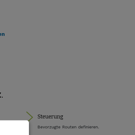
en
.
Steuerung
Bevorzugte Routen definieren.