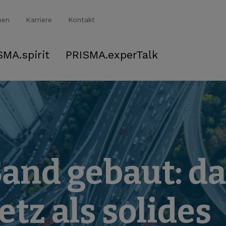
men
Karriere
Kontakt
SMA.spirit
PRISMA.experTalk
Sand gebaut: d
tz als solides