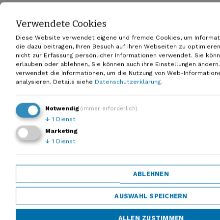
Wir sind kooperativ.
Verwendete Cookies
Wir sehen Anbieterinnen ergänzender Lösungen als
Bereicherung und nicht als Gefahr. Viele unserer Projekte
Diese Website verwendet eigene und fremde Cookies, um Informat
führen wir partnerschaftlich in Projektkonsortien durch.
die dazu beitragen, Ihren Besuch auf ihren Webseiten zu optimiere
nicht zur Erfassung persönlicher Informationen verwendet. Sie kön
erlauben oder ablehnen, Sie können auch ihre Einstellungen änder
verwendet die Informationen, um die Nutzung von Web-Information
analysieren.
Details siehe
Datenschutzerklärung
.
Wir sind themenführend.
Notwendig
(immer erforderlich)
In wesentlichen Fachgebieten beanspruchen wir die
↓
1
Dienst
Themenführerschaft. Dazu zählen multimodale
Marketing
Verkehrsnetze, Verkehrsmanagementstrategien sowie die
↓
1
Dienst
Analyse des Mobilitätsverhaltens.
ABLEHNEN
Wir sind innovationsorientiert.
AUSWAHL SPEICHERN
Wir investieren viel in Forschung und Entwicklung. Wir leben
stetige Innovation und haben Freude daran.
ALLEN ZUSTIMMEN