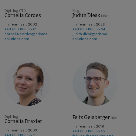
Dipl.-Ing. (FH)
Mag.
Cornelia Cordes
Judith Dlesk
MSc
im Team seit 2002
im Team seit 2026
+43 660 866 55 61
+43 660 866 55 24
cornelia.cordes@prisma-
judith.dlesk@prisma-
solutions.com
solutions.com
Felix Geisberger
Dipl.-Ing.
BSc
Cornelia Draxler
im Team seit 2019
im Team seit 2003
+43 660 866 55 52
+43 660 866 55 18