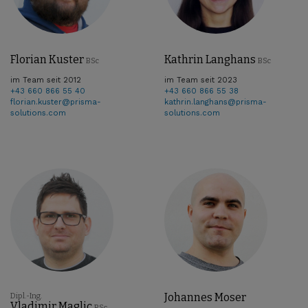
Florian Kuster
Kathrin Langhans
BSc
BSc
im Team seit 2012
im Team seit 2023
+43 660 866 55 40
+43 660 866 55 38
florian.kuster@prisma-
kathrin.langhans@prisma-
solutions.com
solutions.com
Johannes Moser
Dipl.-Ing.
Vladimir Maglic
BSc